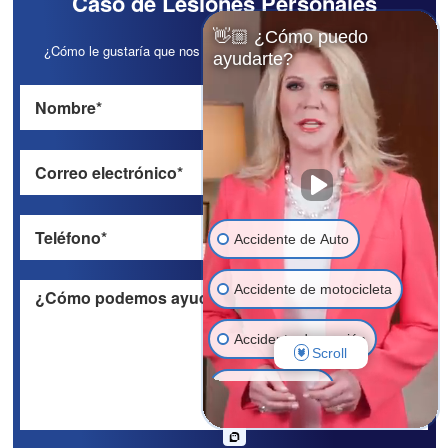
Caso de Lesiones Personales
👋🏼 ¿Cómo puedo
¿Cómo le gustaría que nos pongamos en contacto con usted?
ayudarte?
Accidente de Auto
Accidente de motocicleta
Accidente de camión
Scroll
Muerte injusta
Negligencia médica