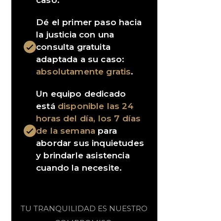
caso.
Dé el primer paso hacia
la justicia con una
consulta gratuita
adaptada a su caso:
absolutamente gratis
.
Un equipo dedicado
está
disponible las 24
horas del día, los 7 días
de la semana
para
abordar sus inquietudes
y brindarle asistencia
cuando la necesite.
TU TRANQUILIDAD ES NUESTRO