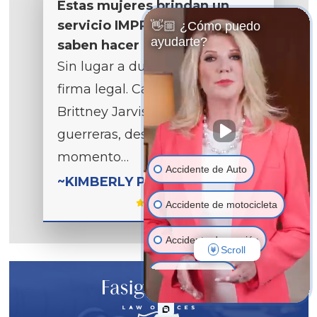
Estas mujeres brindan un
servicio IMPRESIONANTE y
👋🏼 ¿Cómo puedo
ayudarte?
saben hacer bien su trabajo
Sin lugar a dudas, la mejor
firma legal. Carrie Roane y
Brittney Jarvis son mis
guerreras, desde el primer
momento…
Accidente de Auto
~KIMBERLY P
Accidente de motocicleta
Accidente de camión
Scroll
Muerte injusta
Negligencia médica