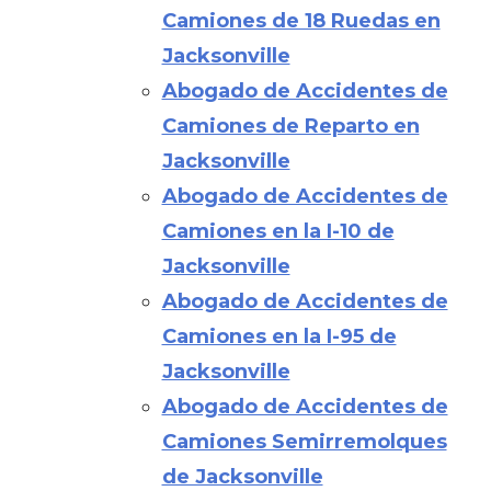
Camiones de 18 Ruedas en
Jacksonville
Abogado de Accidentes de
Camiones de Reparto en
Jacksonville
Abogado de Accidentes de
Camiones en la I-10 de
Jacksonville
Abogado de Accidentes de
Camiones en la I-95 de
Jacksonville
Abogado de Accidentes de
Camiones Semirremolques
de Jacksonville