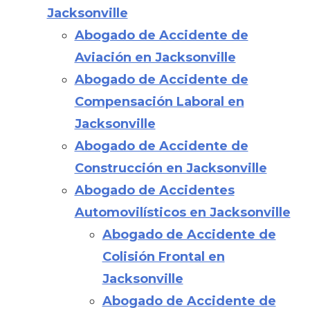
Jacksonville
Abogado de Accidente de
Aviación en Jacksonville
Abogado de Accidente de
Compensación Laboral en
Jacksonville
Abogado de Accidente de
Construcción en Jacksonville
Abogado de Accidentes
Automovilísticos en Jacksonville
Abogado de Accidente de
Colisión Frontal en
Jacksonville
Abogado de Accidente de