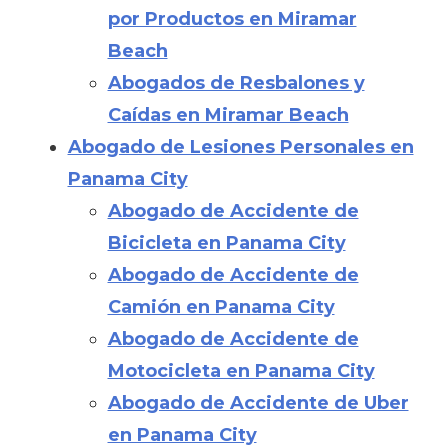
por Productos en Miramar
Beach
Abogados de Resbalones y
Caídas en Miramar Beach
Abogado de Lesiones Personales en
Panama City
Abogado de Accidente de
Bicicleta en Panama City
Abogado de Accidente de
Camión en Panama City
Abogado de Accidente de
Motocicleta en Panama City
Abogado de Accidente de Uber
en Panama City