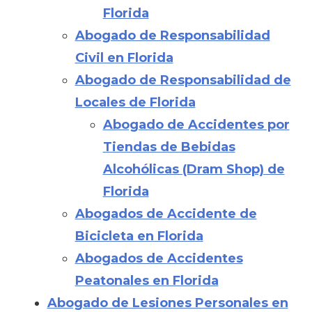
Florida
Abogado de Responsabilidad
Civil en Florida
Abogado de Responsabilidad de
Locales de Florida
Abogado de Accidentes por
Tiendas de Bebidas
Alcohólicas (Dram Shop) de
Florida
Abogados de Accidente de
Bicicleta en Florida
Abogados de Accidentes
Peatonales en Florida
Abogado de Lesiones Personales en