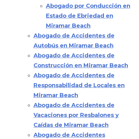
Abogado por Conducción en
Estado de Ebriedad en
Miramar Beach
Abogado de Accidentes de
Autobús en Miramar Beach
Abogado de Accidentes de
Construcción en Miramar Beach
Abogado de Accidentes de
Responsabilidad de Locales en
Miramar Beach
Abogado de Accidentes de
Vacaciones por Resbalones y
Caídas de Miramar Beach
Abogado de Accidentes