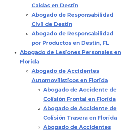
Caídas en Destin
Abogado de Responsabilidad
Civil de Destin
Abogado de Responsabilidad
por Productos en Destin, FL
Abogado de Lesiones Personales en
Florida
Abogado de Accidentes
Automovilísticos en Florida
Abogado de Accidente de
Colisión Frontal en Florida
Abogado de Accidente de
Colisión Trasera en Florida
Abogado de Accidentes