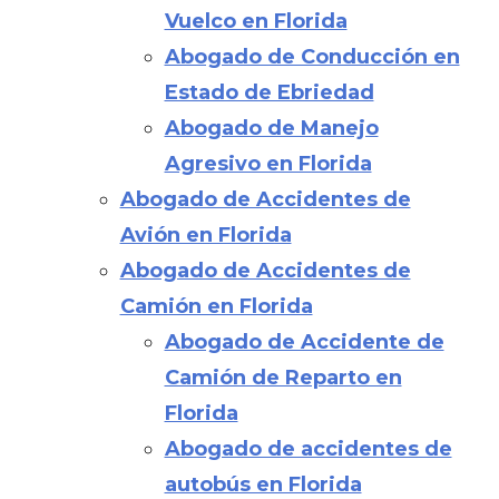
Vuelco en Florida
Abogado de Conducción en
Estado de Ebriedad
Abogado de Manejo
Agresivo en Florida
Abogado de Accidentes de
Avión en Florida
Abogado de Accidentes de
Camión en Florida
Abogado de Accidente de
Camión de Reparto en
Florida
Abogado de accidentes de
autobús en Florida