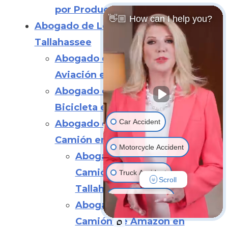
por Productos en Panama City
👋🏼 How can I help you?
Abogado de Lesiones Personales en
Tallahassee
Abogado de Accidente de
Aviación en Tallahassee
Abogado de Accidente de
Bicicleta en Tallahassee
Car Accident
Abogado de Accidente de
Camión en Tallahassee
Motorcycle Accident
Abogado de Accidente con
Camión de FedEx en
Truck Accident
Scroll
Tallahassee
Wrongful Death
Abogado de Accidente de
Camión de Amazon en
Medical Malpractice