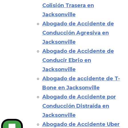
Colisión Trasera en
Jacksonville
Abogado de Accidente de
Conducción Agresiva en
Jacksonville
Abogado de Accidente de
Conducir Ebrio en
Jacksonville
Abogado de accidente de T-
Bone en Jacksonville
Abogado de Accidente por
Conducción Distraída en
Jacksonville
Abogado de Accidente Uber