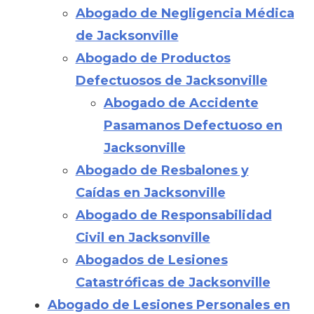
Abogado de Negligencia Médica
de Jacksonville
Abogado de Productos
Defectuosos de Jacksonville
Abogado de Accidente
Pasamanos Defectuoso en
Jacksonville
Abogado de Resbalones y
Caídas en Jacksonville
Abogado de Responsabilidad
Civil en Jacksonville
Abogados de Lesiones
Catastróficas de Jacksonville
Abogado de Lesiones Personales en