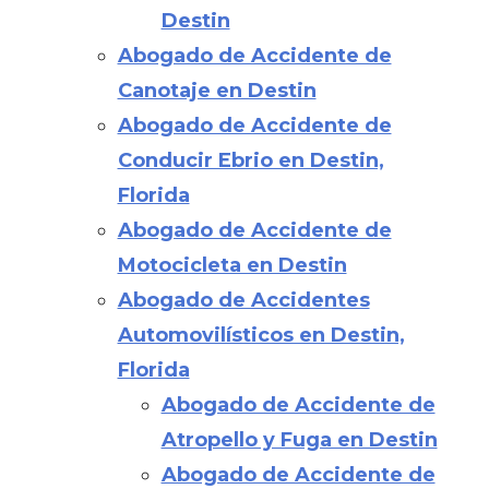
Destin
Abogado de Accidente de
Canotaje en Destin
Abogado de Accidente de
Conducir Ebrio en Destin,
Florida
Abogado de Accidente de
Motocicleta en Destin
Abogado de Accidentes
Automovilísticos en Destin,
Florida
Abogado de Accidente de
Atropello y Fuga en Destin
Abogado de Accidente de